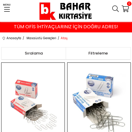
0
MENU
VE ÜZERİ ALIŞVERİŞLERDE İSTANBUL VE KOCAELİ'NE ÜCRETS
TÜM OFİS İHTİYAÇLARINIZ İÇİN DOĞRU ADRES!
Anasayfa
Masaüstü Gereçleri
Ataş
Sıralama
Filtreleme