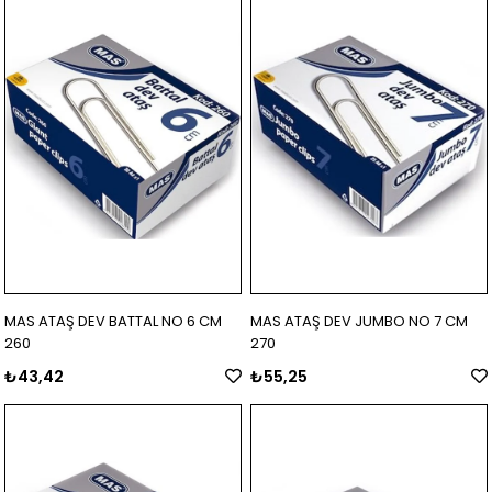
MAS ATAŞ DEV BATTAL NO 6 CM
MAS ATAŞ DEV JUMBO NO 7 CM
260
270
₺43,42
₺55,25