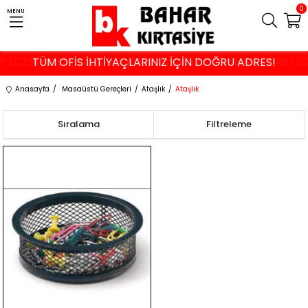
0
MENU
VE ÜZERİ ALIŞVERİŞLERDE İSTANBUL VE KOCAELİ'NE ÜCRETS
TÜM OFİS İHTİYAÇLARINIZ İÇİN DOĞRU ADRES!
Anasayfa
Masaüstü Gereçleri
Ataşlık
Ataşlık
Sıralama
Filtreleme