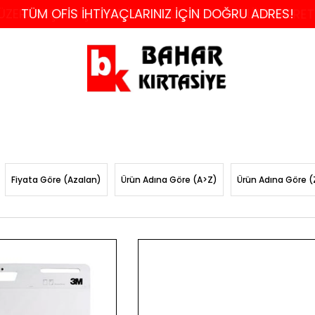
 ÜZERİ ALIŞVERİŞLERDE İSTANBUL VE KOCAELİ'NE ÜCRE
TÜM OFİS İHTİYAÇLARINIZ İÇİN DOĞRU ADRES!
Fiyata Göre (Azalan)
Ürün Adına Göre (A>Z)
Ürün Adına Göre (