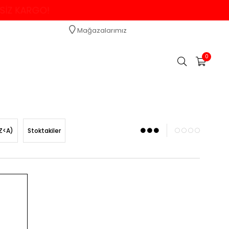
TSİZ KARGO!
Mağazalarımız
0
Z<A)
Stoktakiler