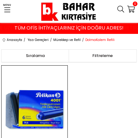
0
MENU
VE ÜZERİ ALIŞVERİŞLERDE İSTANBUL VE KOCAELİ'NE ÜCRETS
TÜM OFİS İHTİYAÇLARINIZ İÇİN DOĞRU ADRES!
Anasayfa
Yazı Gereçleri
Mürekkep ve Refil
DolmaKalem Refili
Sıralama
Filtreleme