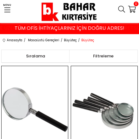
0
MENU
VE ÜZERİ ALIŞVERİŞLERDE İSTANBUL VE KOCAELİ'NE ÜCRETS
TÜM OFİS İHTİYAÇLARINIZ İÇİN DOĞRU ADRES!
Anasayfa
Masaüstü Gereçleri
Büyüteç
Büyüteç
Sıralama
Filtreleme