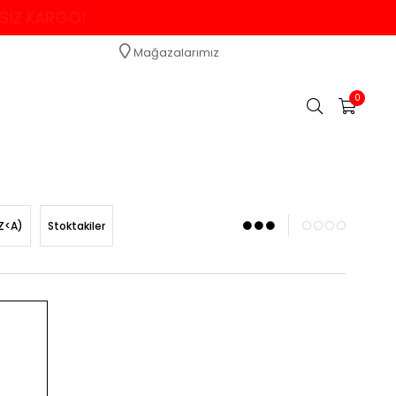
TSİZ KARGO!
Mağazalarımız
0
Z<A)
Stoktakiler