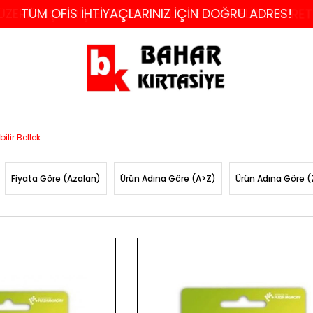
 ÜZERİ ALIŞVERİŞLERDE İSTANBUL VE KOCAELİ'NE ÜCRE
TÜM OFİS İHTİYAÇLARINIZ İÇİN DOĞRU ADRES!
ilir Bellek
Fiyata Göre (Azalan)
Ürün Adına Göre (A>Z)
Ürün Adına Göre (