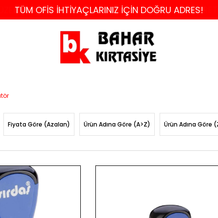
 ÜZERİ ALIŞVERİŞLERDE İSTANBUL VE KOCAELİ'NE ÜCRE
TÜM OFİS İHTİYAÇLARINIZ İÇİN DOĞRU ADRES!
tör
Fiyata Göre (Azalan)
Ürün Adına Göre (A>Z)
Ürün Adına Göre (