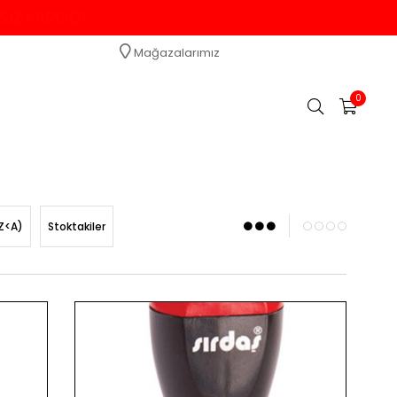
TSİZ KARGO!
Mağazalarımız
0
Z<A)
Stoktakiler