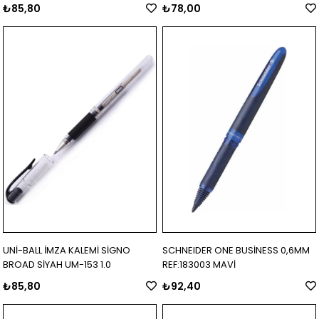
₺85,80
₺78,00
UNİ-BALL İMZA KALEMİ SİGNO
SCHNEIDER ONE BUSİNESS 0,6MM
BROAD SİYAH UM-153 1.0
REF:183003 MAVİ
₺85,80
₺92,40