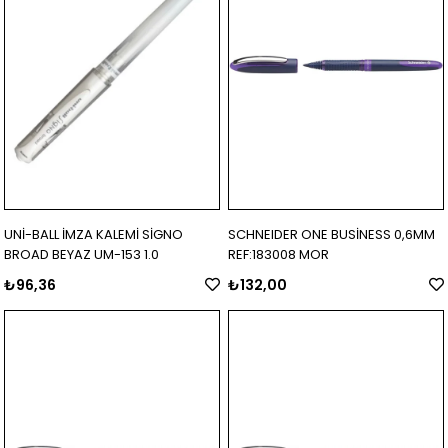
UNİ-BALL İMZA KALEMİ SİGNO
SCHNEIDER ONE BUSİNESS 0,6MM
BROAD BEYAZ UM-153 1.0
REF:183008 MOR
₺96,36
₺132,00