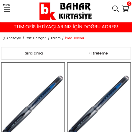
0
MENU
VE ÜZERİ ALIŞVERİŞLERDE İSTANBUL VE KOCAELİ'NE ÜCRETS
TÜM OFİS İHTİYAÇLARINIZ İÇİN DOĞRU ADRES!
Anasayfa
Yazı Gereçleri
Kalem
İmza Kalemi
Sıralama
Filtreleme