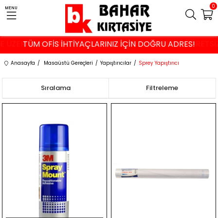
0
MENU
VE ÜZERİ ALIŞVERİŞLERDE İSTANBUL VE KOCAELİ'NE ÜCRETS
TÜM OFİS İHTİYAÇLARINIZ İÇİN DOĞRU ADRES!
Anasayfa
Masaüstü Gereçleri
Yapıştırıcılar
Sprey Yapıştırıcı
Sıralama
Filtreleme