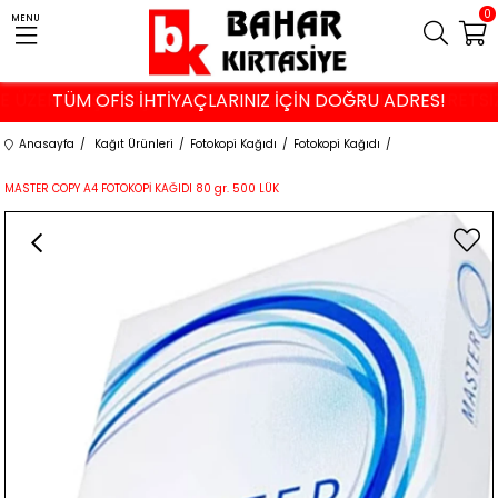
0
MENU
VE ÜZERİ ALIŞVERİŞLERDE İSTANBUL VE KOCAELİ'NE ÜCRETS
TÜM OFİS İHTİYAÇLARINIZ İÇİN DOĞRU ADRES!
Anasayfa
Kağıt Ürünleri
Fotokopi Kağıdı
Fotokopi Kağıdı
MASTER COPY A4 FOTOKOPİ KAĞIDI 80 gr. 500 LÜK